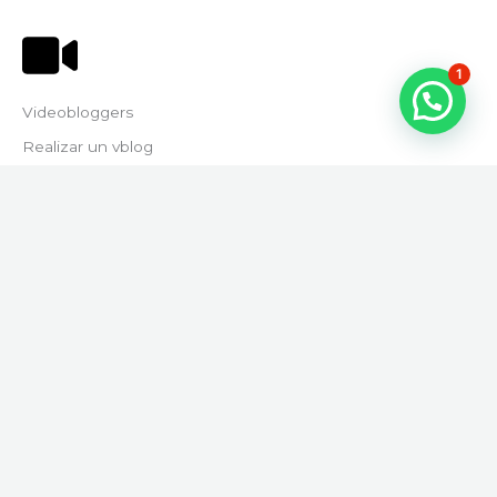
1
Videobloggers​
Realizar un vblog​
Innovación Docente​
Trayectoria y Experiencia Docente
Opinión y Retroalimentación Estudiantil
Reconocimientos y Participación en Competencias