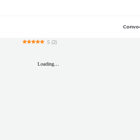
Ir
al
contenido
Convoc
5
(
2
)