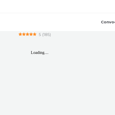
Ir
al
contenido
Convoc
5
(
185
)